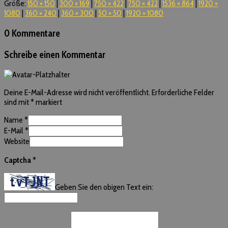
Größe:
150 × 150
|
300 × 169
|
750 × 422
|
750 × 422
|
1536 × 864
|
1920 ×
1080
|
360 × 240
|
360 × 300
|
50 × 50
|
1920 × 1080
0 Kommentare
Schreibe einen Kommentar
Deine E-Mail-Adresse wird nicht veröffentlicht.
Erforderliche Felder
sind mit
*
markiert
Name
*
E-Mail
*
Website
Captcha
*
Geben Sie den obigen Text ein: