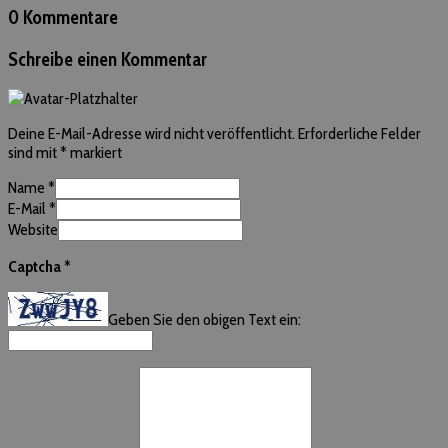
0 Kommentare
Schreibe einen Kommentar
Deine E-Mail-Adresse wird nicht veröffentlicht.
Erforderliche Felder
sind mit
*
markiert
Name
*
E-Mail
*
Website
Captcha
*
Geben Sie den obigen Text ein: