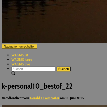
Navigation umschalten
WAGNIS ist
WAGNIS kann
WAGNIS live
Suchen
nach:
k-personal10_bestof_22
Veröffentlicht von
Gerald Eckerstorfer
am
13. Juni 2018