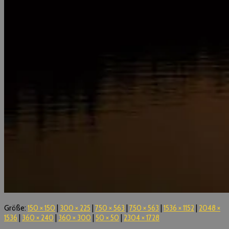
Größe:
150 × 150
|
300 × 225
|
750 × 563
|
750 × 563
|
1536 × 1152
|
2048 ×
1536
|
360 × 240
|
360 × 300
|
50 × 50
|
2304 × 1728