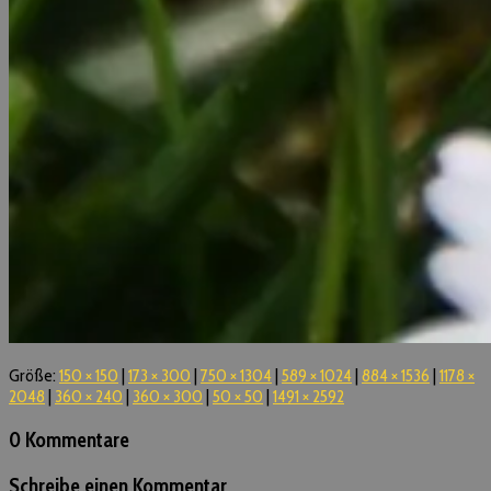
Größe:
150 × 150
|
173 × 300
|
750 × 1304
|
589 × 1024
|
884 × 1536
|
1178 ×
2048
|
360 × 240
|
360 × 300
|
50 × 50
|
1491 × 2592
0 Kommentare
Schreibe einen Kommentar