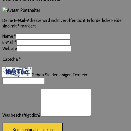
Deine E-Mail-Adresse wird nicht veröffentlicht.
Erforderliche Felder
sind mit
*
markiert
Name
*
E-Mail
*
Website
Captcha
*
Geben Sie den obigen Text ein:
Was beschäftigt dich?